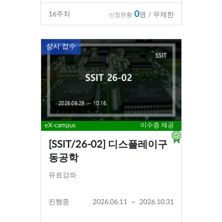
0
16
주차
명 / 무제한
신청현황
상시 접수
eX-campus
이수증 제공
[SSIT/26-02] 디스플레이구
동공학
유료강좌
진행중
2026.06.11
~
2026.10.31