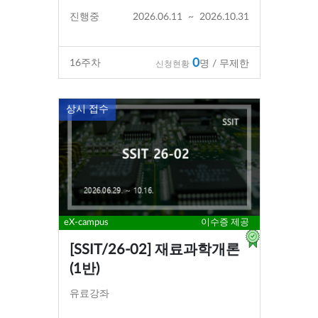
진행중
2026.06.11
~
2026.10.31
0
16
주차
명 / 무제한
신청현황
상시 접수
eX-campus
이수증 제공
[SSIT/26-02] 재료과학개론
(1반)
유료강좌