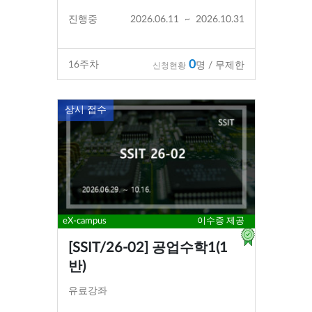
진행중
2026.06.11
~
2026.10.31
0
16
주차
명 / 무제한
신청현황
상시 접수
eX-campus
이수증 제공
[SSIT/26-02] 공업수학1(1
반)
유료강좌