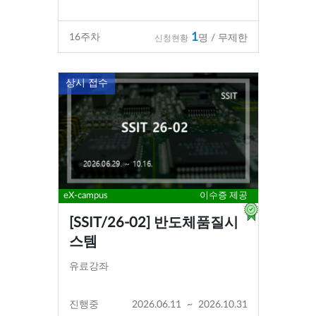
1
16
주차
명 / 무제한
신청현황
상시 접수
eX-campus
이수증 제공
[SSIT/26-02] 반도체품질시
스템
유료강좌
진행중
2026.06.11
~
2026.10.31