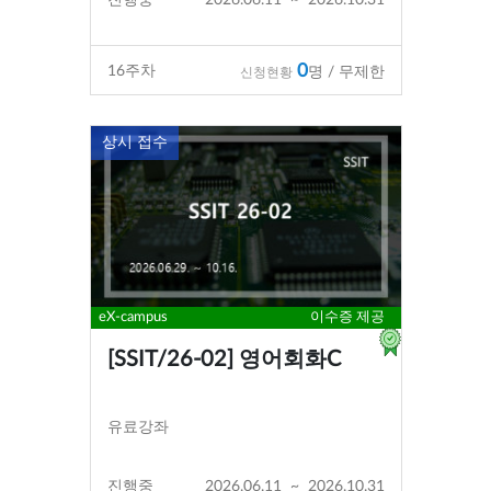
0
16
주차
명 / 무제한
신청현황
상시 접수
eX-campus
이수증 제공
[SSIT/26-02] 영어회화C
유료강좌
진행중
2026.06.11
~
2026.10.31