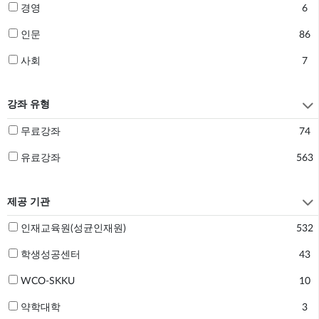
경영
6
인문
86
사회
7

강좌 유형
무료강좌
74
유료강좌
563

제공 기관
인재교육원(성균인재원)
532
학생성공센터
43
WCO-SKKU
10
약학대학
3