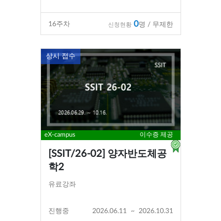
0
16
주차
명 / 무제한
신청현황
상시 접수
eX-campus
이수증 제공
[SSIT/26-02] 양자반도체공
학2
유료강좌
진행중
2026.06.11
~
2026.10.31