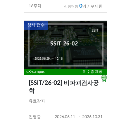
0
16
주차
명 / 무제한
신청현황
상시 접수
eX-campus
이수증 제공
[SSIT/26-02] 비파괴검사공
학
유료강좌
진행중
2026.06.11
~
2026.10.31