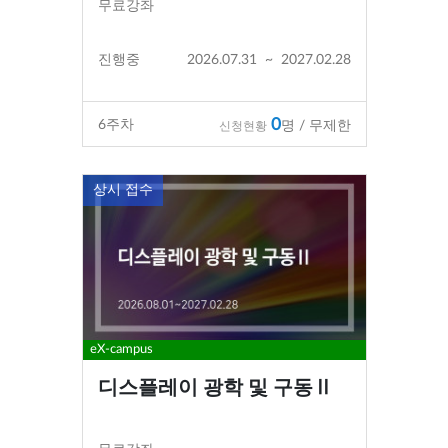
무료강좌
진행중
2026.07.31
~
2027.02.28
0
6
주차
명 / 무제한
신청현황
상시 접수
eX-campus
디스플레이 광학 및 구동Ⅱ