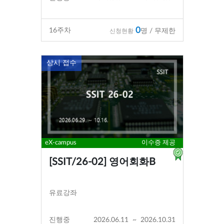
0
16
주차
명 / 무제한
신청현황
상시 접수
eX-campus
이수증 제공
[SSIT/26-02] 영어회화B
유료강좌
진행중
2026.06.11
~
2026.10.31