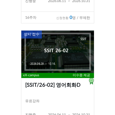
진행중
2026.06.11
~
2026.10.31
0
16
주차
명 / 무제한
신청현황
상시 접수
eX-campus
이수증 제공
[SSIT/26-02] 영어회화D
유료강좌
진행중
2026.06.11
~
2026.10.31