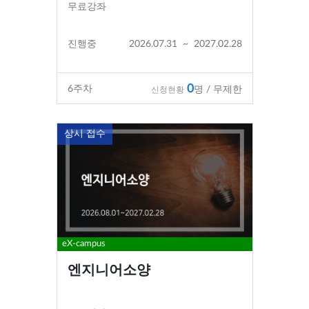
무료강좌
진행중
2026.07.31
~
2027.02.28
0
6
주차
명 / 무제한
신청현황
상시 접수
eX-campus
엔지니어소양