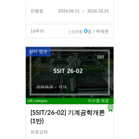
진행중
2026.06.11
~
2026.10.31
0
16
주차
명 / 무제한
신청현황
상시 접수
eX-campus
이수증 제공
[SSIT/26-02] 기계공학개론
(1반)
유료강좌