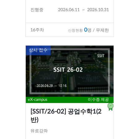
진행중
2026.06.11
~
2026.10.31
0
16
주차
명 / 무제한
신청현황
상시 접수
eX-campus
이수증 제공
[SSIT/26-02] 공업수학1(2
반)
유료강좌