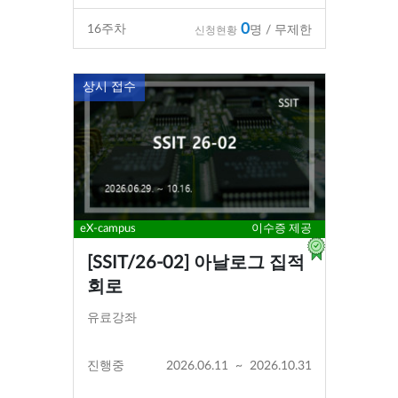
0
16
주차
명 / 무제한
신청현황
상시 접수
eX-campus
이수증 제공
[SSIT/26-02] 아날로그 집적
회로
유료강좌
진행중
2026.06.11
~
2026.10.31