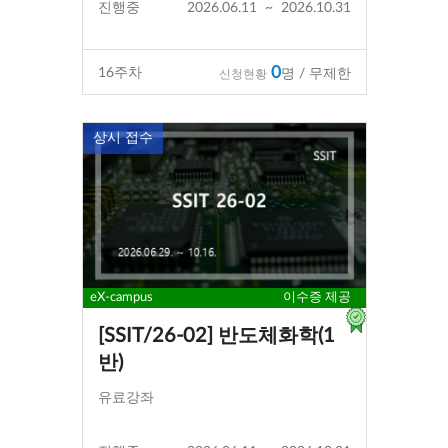
진행중
2026.06.11
~
2026.10.31
0
16
주차
명 / 무제한
신청현황
상시 접수
eX-campus
이수증 제공
[SSIT/26-02] 반도체화학(1
반)
유료강좌