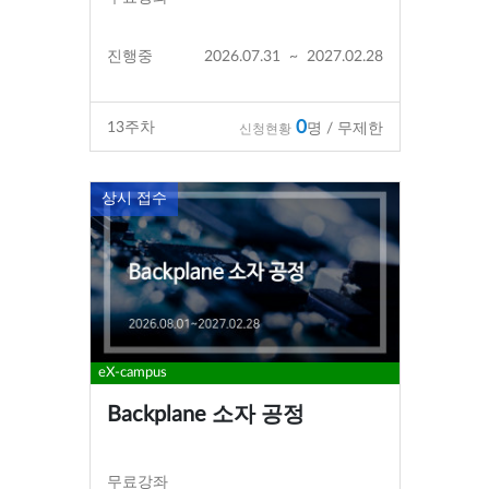
진행중
2026.07.31
~
2027.02.28
0
13
주차
명 / 무제한
신청현황
상시 접수
eX-campus
Backplane 소자 공정
무료강좌