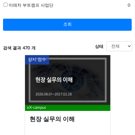
미래차 부트캠프 사업단
0
조회
상태
검색 결과
470
개
상시 접수
eX-campus
현장 실무의 이해