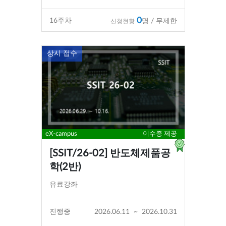
0
16
주차
명 / 무제한
신청현황
상시 접수
eX-campus
이수증 제공
[SSIT/26-02] 반도체제품공
학(2반)
유료강좌
진행중
2026.06.11
~
2026.10.31