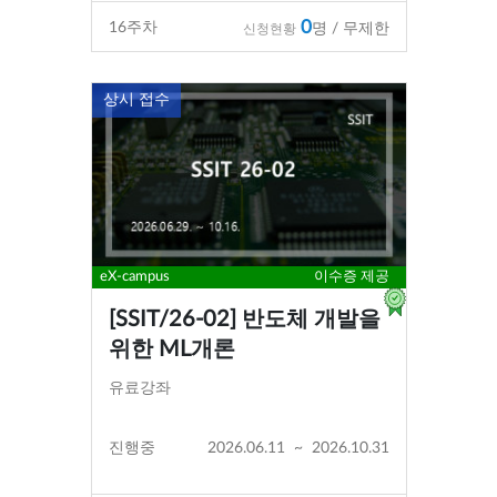
0
16
주차
명 / 무제한
신청현황
상시 접수
eX-campus
이수증 제공
[SSIT/26-02] 반도체 개발을
위한 ML개론
유료강좌
진행중
2026.06.11
~
2026.10.31