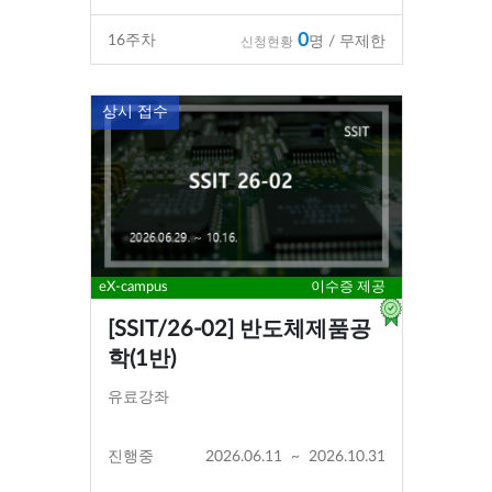
0
16
주차
명 / 무제한
신청현황
상시 접수
eX-campus
이수증 제공
[SSIT/26-02] 반도체제품공
학(1반)
유료강좌
진행중
2026.06.11
~
2026.10.31