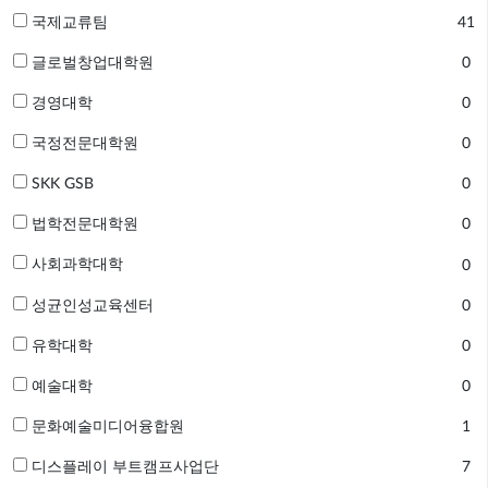
국제교류팀
41
글로벌창업대학원
0
경영대학
0
국정전문대학원
0
SKK GSB
0
법학전문대학원
0
사회과학대학
0
성균인성교육센터
0
유학대학
0
예술대학
0
문화예술미디어융합원
1
디스플레이 부트캠프사업단
7