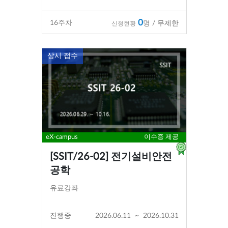
0
16
주차
명 / 무제한
신청현황
상시 접수
eX-campus
이수증 제공
[SSIT/26-02] 전기설비안전
공학
유료강좌
진행중
2026.06.11
~
2026.10.31