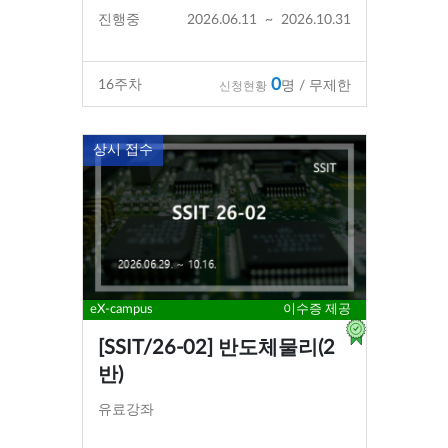
진행중
2026.06.11
~
2026.10.31
0
16
주차
명 / 무제한
신청현황
상시 접수
eX-campus
이수증 제공
[SSIT/26-02] 반도체물리(2
반)
유료강좌