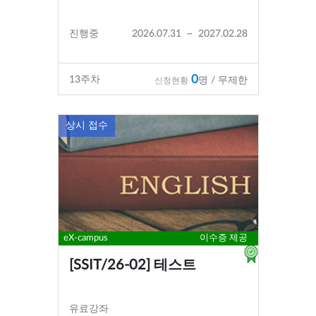
진행중
2026.07.31
~
2027.02.28
0
13
주차
명 / 무제한
신청현황
상시 접수
eX-campus
이수증 제공
[SSIT/26-02] 테스트
유료강좌