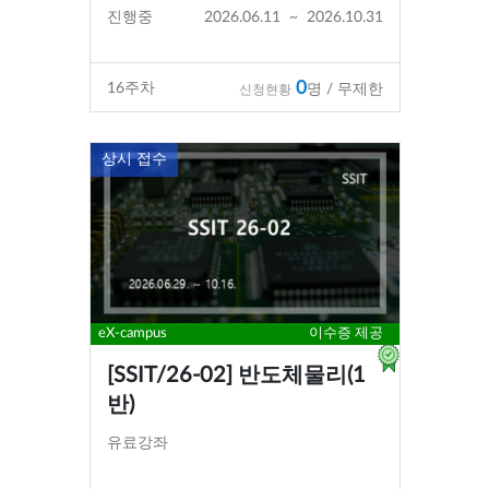
진행중
2026.06.11
~
2026.10.31
0
16
주차
명 / 무제한
신청현황
상시 접수
eX-campus
이수증 제공
[SSIT/26-02] 반도체물리(1
반)
유료강좌