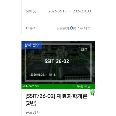
진행중
2026.06.18
~
2026.10.30
0
16
주차
명 / 무제한
신청현황
상시 접수
eX-campus
이수증 제공
[SSIT/26-02] 재료과학개론
(2반)
유료강좌