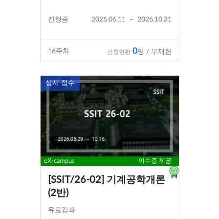
진행중
2026.06.11
~
2026.10.31
0
16
주차
명 / 무제한
신청현황
상시 접수
eX-campus
이수증 제공
[SSIT/26-02] 기계공학개론
(2반)
유료강좌