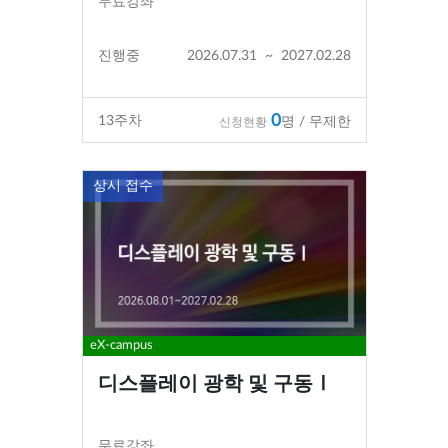
무료강좌
진행중
2026.07.31
~
2027.02.28
0
13
주차
명 / 무제한
신청현황
상시 접수
eX-campus
디스플레이 광학 및 구동Ⅰ
무료강좌