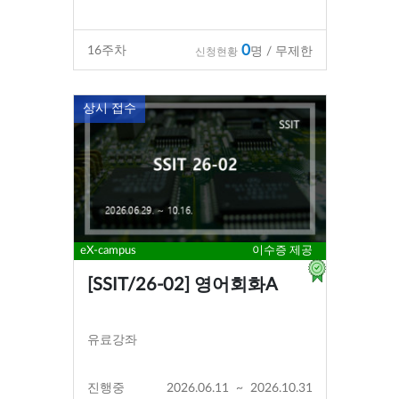
0
16
주차
명 / 무제한
신청현황
상시 접수
eX-campus
이수증 제공
[SSIT/26-02] 영어회화A
유료강좌
진행중
2026.06.11
~
2026.10.31