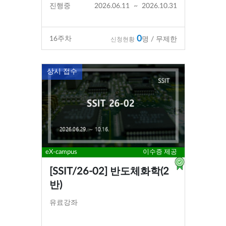
진행중
2026.06.11
~
2026.10.31
0
16
주차
명 / 무제한
신청현황
상시 접수
eX-campus
이수증 제공
[SSIT/26-02] 반도체화학(2
반)
유료강좌