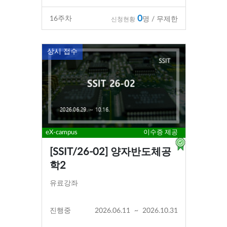
0
16
주차
명 / 무제한
신청현황
상시 접수
eX-campus
이수증 제공
[SSIT/26-02] 양자반도체공
학2
유료강좌
진행중
2026.06.11
~
2026.10.31