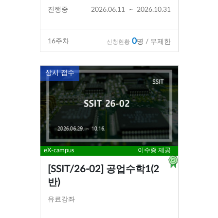
진행중
2026.06.11
~
2026.10.31
0
16
주차
명 / 무제한
신청현황
상시 접수
eX-campus
이수증 제공
[SSIT/26-02] 공업수학1(2
반)
유료강좌