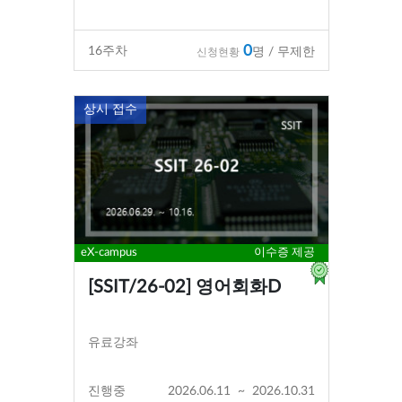
0
16
주차
명 / 무제한
신청현황
상시 접수
eX-campus
이수증 제공
[SSIT/26-02] 영어회화D
유료강좌
진행중
2026.06.11
~
2026.10.31