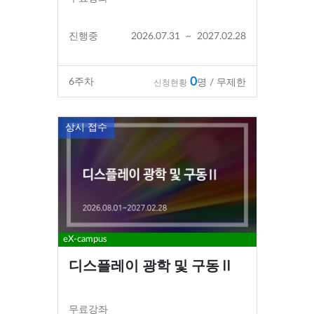
진행중
2026.07.31
~
2027.02.28
0
6
주차
명 / 무제한
신청현황
상시 접수
eX-campus
디스플레이 광학 및 구동Ⅱ
무료강좌