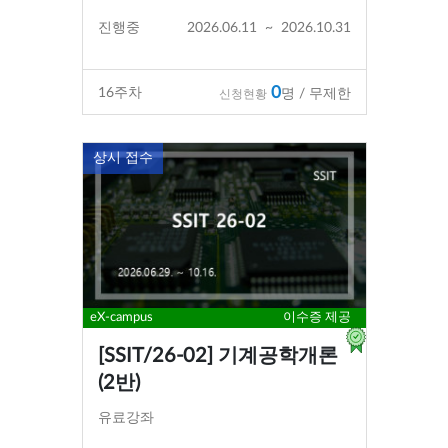
진행중
2026.06.11
~
2026.10.31
0
16
주차
명 / 무제한
신청현황
상시 접수
eX-campus
이수증 제공
[SSIT/26-02] 기계공학개론
(2반)
유료강좌