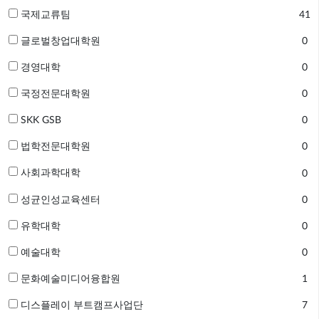
국제교류팀
41
글로벌창업대학원
0
경영대학
0
국정전문대학원
0
SKK GSB
0
법학전문대학원
0
사회과학대학
0
성균인성교육센터
0
유학대학
0
예술대학
0
문화예술미디어융합원
1
디스플레이 부트캠프사업단
7