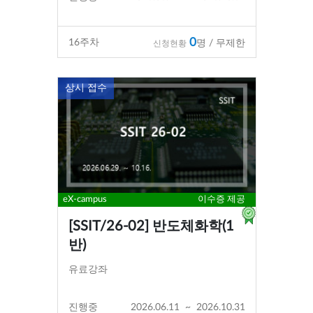
0
16
주차
명 / 무제한
신청현황
상시 접수
eX-campus
이수증 제공
[SSIT/26-02] 반도체화학(1
반)
유료강좌
진행중
2026.06.11
~
2026.10.31