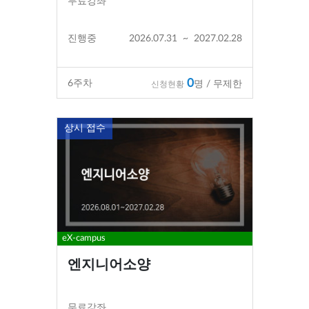
무료강좌
진행중
2026.07.31
~
2027.02.28
0
6
주차
명 / 무제한
신청현황
상시 접수
eX-campus
엔지니어소양
무료강좌