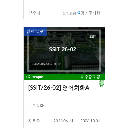
0
16
주차
명 / 무제한
신청현황
상시 접수
eX-campus
이수증 제공
[SSIT/26-02] 영어회화A
유료강좌
진행중
2026.06.11
~
2026.10.31