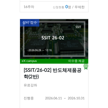
0
16
주차
명 / 무제한
신청현황
상시 접수
eX-campus
이수증 제공
[SSIT/26-02] 반도체제품공
학(2반)
유료강좌
진행중
2026.06.11
~
2026.10.31