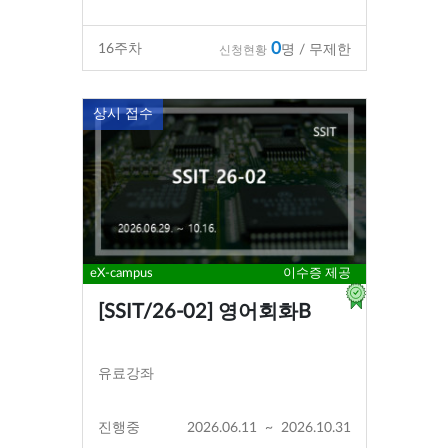
0
16
주차
명 / 무제한
신청현황
상시 접수
eX-campus
이수증 제공
[SSIT/26-02] 영어회화B
유료강좌
진행중
2026.06.11
~
2026.10.31