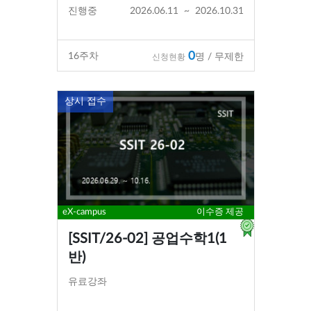
진행중
2026.06.11
~
2026.10.31
0
16
주차
명 / 무제한
신청현황
상시 접수
eX-campus
이수증 제공
[SSIT/26-02] 공업수학1(1
반)
유료강좌