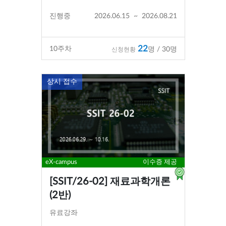
진행중
2026.06.15
~
2026.08.21
22
10
주차
명 / 30명
신청현황
상시 접수
eX-campus
이수증 제공
[SSIT/26-02] 재료과학개론
(2반)
유료강좌