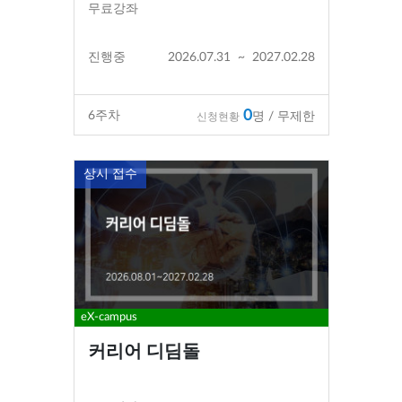
무료강좌
진행중
2026.07.31
~
2027.02.28
0
6
주차
명 / 무제한
신청현황
상시 접수
eX-campus
커리어 디딤돌