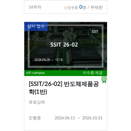
0
16
주차
명 / 무제한
신청현황
상시 접수
eX-campus
이수증 제공
[SSIT/26-02] 반도체제품공
학(1반)
유료강좌
진행중
2026.06.11
~
2026.10.31