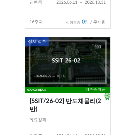
진행중
2026.06.11
~
2026.10.31
0
16
주차
명 / 무제한
신청현황
상시 접수
eX-campus
이수증 제공
[SSIT/26-02] 반도체물리(2
반)
유료강좌