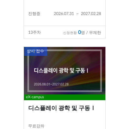
진행중
2026.07.31
~
2027.02.28
0
13
주차
명 / 무제한
신청현황
상시 접수
eX-campus
디스플레이 광학 및 구동Ⅰ
무료강좌