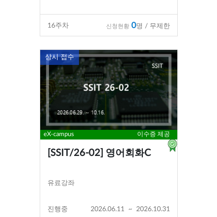
0
16
주차
명 / 무제한
신청현황
상시 접수
eX-campus
이수증 제공
[SSIT/26-02] 영어회화C
유료강좌
진행중
2026.06.11
~
2026.10.31