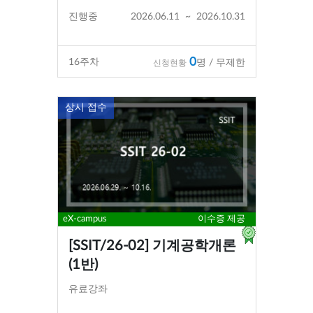
진행중
2026.06.11
~
2026.10.31
0
16
주차
명 / 무제한
신청현황
상시 접수
eX-campus
이수증 제공
[SSIT/26-02] 기계공학개론
(1반)
유료강좌