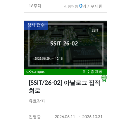
0
16
주차
명 / 무제한
신청현황
상시 접수
eX-campus
이수증 제공
[SSIT/26-02] 아날로그 집적
회로
유료강좌
진행중
2026.06.11
~
2026.10.31