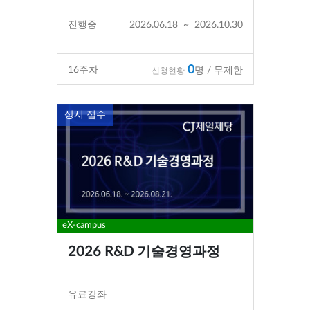
진행중
2026.06.18
~
2026.10.30
0
16
주차
명 / 무제한
신청현황
상시 접수
eX-campus
2026 R&D 기술경영과정
유료강좌