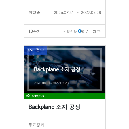
진행중
2026.07.31
~
2027.02.28
0
13
주차
명 / 무제한
신청현황
상시 접수
eX-campus
Backplane 소자 공정
무료강좌