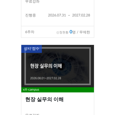
무료강좌
진행중
2026.07.31
~
2027.02.28
0
6
주차
명 / 무제한
신청현황
상시 접수
eX-campus
현장 실무의 이해