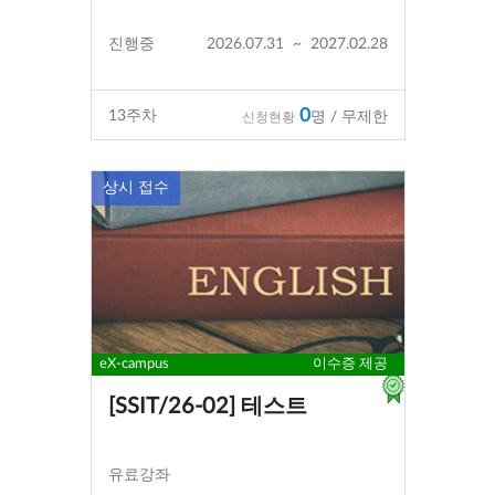
진행중
2026.07.31
~
2027.02.28
0
13
주차
명 / 무제한
신청현황
상시 접수
eX-campus
이수증 제공
[SSIT/26-02] 테스트
유료강좌