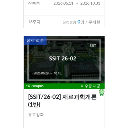
진행중
2026.06.11
~
2026.10.31
0
16
주차
명 / 무제한
신청현황
상시 접수
eX-campus
이수증 제공
[SSIT/26-02] 재료과학개론
(1반)
유료강좌