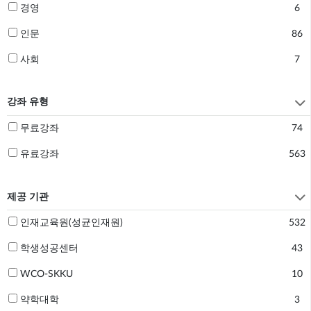
경영
6
인문
86
사회
7

강좌 유형
무료강좌
74
유료강좌
563

제공 기관
인재교육원(성균인재원)
532
학생성공센터
43
WCO-SKKU
10
약학대학
3