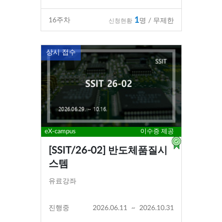
1
16
주차
명 / 무제한
신청현황
상시 접수
eX-campus
이수증 제공
[SSIT/26-02] 반도체품질시
스템
유료강좌
진행중
2026.06.11
~
2026.10.31