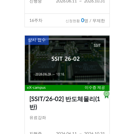
진행중
2026.06.11
~
2026.10.31
0
16
주차
명 / 무제한
신청현황
상시 접수
eX-campus
이수증 제공
[SSIT/26-02] 반도체물리(1
반)
유료강좌
진행중
2026.06.11
~
2026.10.31