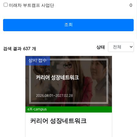
미래차 부트캠프 사업단
0
조회
상태
검색 결과
637
개
상시 접수
eX-campus
커리어 성장네트워크